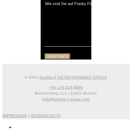
© 2025
Double-F ENTERTAINMENT GROUP
+49 178 520 9999
Bierpohlweg 113 | 32425 Minden
info@double-f-group.com
IMPRESSUM
//
DATENSCHUTZ