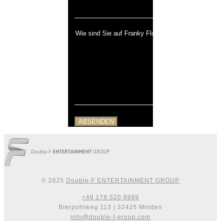
© 2025
Double-F ENTERTAINMENT GROUP
+49 178 520 9999
Bierpohlweg 113 | 32425 Minden
info@double-f-group.com